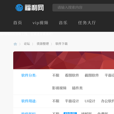
首页
vip视频
音乐
任务大厅
福利网新版即将上线，赶紧进来看看吧！
论坛
资源整理
软件下载
建
»
›
›
软件分类:
不限
看图软件
截图软件
平面
影视视频
插件类
软件用途:
不限
平面设计
UI设计
办公软