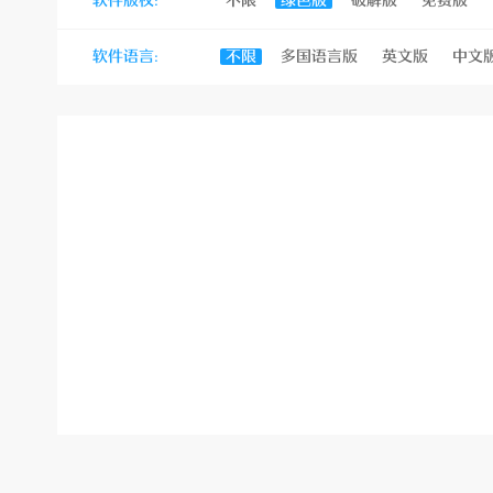
软件版权:
不限
绿色版
破解版
免费版
站
软件语言:
不限
多国语言版
英文版
中文
经
验