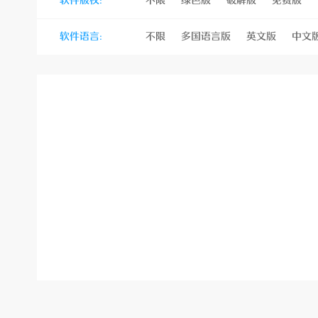
软件版权:
不限
绿色版
破解版
免费版
站
软件语言:
不限
多国语言版
英文版
中文
经
验