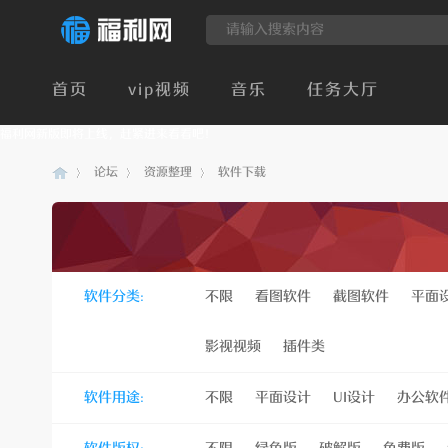
首页
vip视频
音乐
任务大厅
福利网新版即将上线，赶紧进来看看吧！
论坛
资源整理
软件下载
建
»
›
›
软件分类:
不限
看图软件
截图软件
平面
影视视频
插件类
软件用途:
不限
平面设计
UI设计
办公软