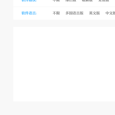
软件版权:
不限
绿色版
破解版
免费版
站
软件语言:
不限
多国语言版
英文版
中文
经
验