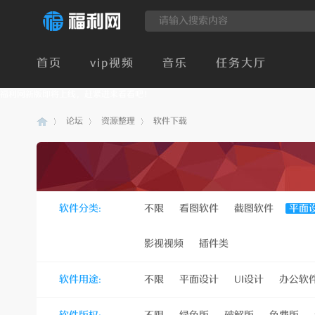
首页
vip视频
音乐
任务大厅
福利网新版即将上线，赶紧进来看看吧！
论坛
资源整理
软件下载
建
»
›
›
软件分类:
不限
看图软件
截图软件
平面
影视视频
插件类
软件用途:
不限
平面设计
UI设计
办公软