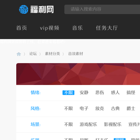
首页
vip视频
音乐
任务大厅
福利网新版即将上线，赶紧进来看看吧！
论坛
素材分类
音效素材
建
»
›
›
情绪:
不限
安静
悲伤
感人
搞怪
风格:
不限
电子
放克
古典
爵士
场景:
不限
游戏配乐
影视配乐
宣传