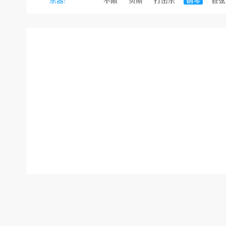
乐器:
不限
贝斯
打击乐
钢琴
管弦
站
经
验