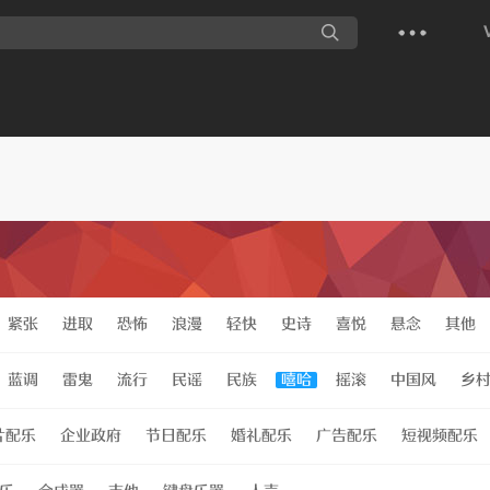
紧张
进取
恐怖
浪漫
轻快
史诗
喜悦
悬念
其他
蓝调
雷鬼
流行
民谣
民族
嘻哈
摇滚
中国风
乡
片配乐
企业政府
节日配乐
婚礼配乐
广告配乐
短视频配乐