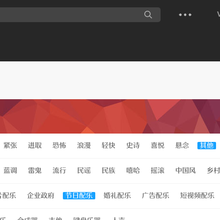
紧张
进取
恐怖
浪漫
轻快
史诗
喜悦
悬念
其他
蓝调
雷鬼
流行
民谣
民族
嘻哈
摇滚
中国风
乡
片配乐
企业政府
节日配乐
婚礼配乐
广告配乐
短视频配乐