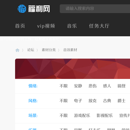
首页
vip视频
音乐
任务大厅
福利网新版即将上线，赶紧进来看看吧！
论坛
素材分类
音效素材
建
»
›
›
情绪:
不限
安静
悲伤
感人
搞怪
风格:
不限
电子
放克
古典
爵士
场景:
不限
游戏配乐
影视配乐
宣传