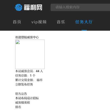
首页
vip视频
音乐
任务大厅
福利网新版即将上线，赶紧进来看看吧！
欢迎登陆威客中心
本站威客会员：
44
人
任务总数：
1
个
累计交易金额：
福币
立即发布任务
官方公告
本站布局设计招标
威客精英榜
排名