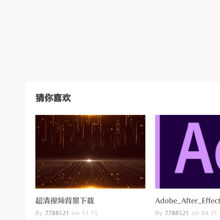
网
猜你喜欢
超清视频背景下载
Adobe_After_Effec
By
on
By
on
7788521
11-15
7788521
04-21