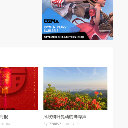
海报
风吹树叶晃动的哗哗声
By
on
01-04
7788521
04-05