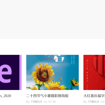
ts_2020
二十四节气小暑摄影图海报
大红喜庆福字
By
on
By
on
7788521
07-06
7788521