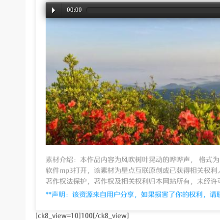
站
00:00
经
素材介绍：本作品内容为风吹树叶晃动的哗哗声， 格式为 m
软件mp3打开，该素材为星点互联原创或已获得相关权利
著作权法保护，著作权及相关权利归本网站所有，未经许
**声明：该资源来自用户分享，如果损害了你的权利，请
验
[ck8_view=10]100[/ck8_view]