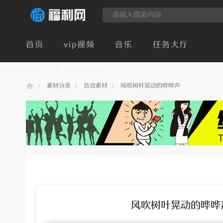
首页
vip视频
音乐
任务大厅
福利网新版即将上线，赶紧进来看看吧！
素材分类
音效素材
风吹树叶晃动的哗哗声
建
›
›
›
风吹树叶晃动的哗哗