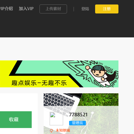
VIP介绍
加入VIP
上传素材
登陆
注册
7788521
收藏
管理员
未知地域