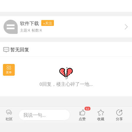
软件下载
+关注
主题:4 帖数:4
暂无回复
菜单
0回复，楼主心碎了一地...
53
我说一句...
社区
点赞
收藏
分享