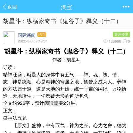
淘宝
返回
胡星斗：纵横家奇书《鬼谷子》释义（十二）
国际新闻
关注楼主
LV.1
2022-8-3 09:49:31
135966
0
胡星斗：纵横家奇书《鬼谷子》释义（十二）
作者：胡星斗
导读：
精神旺盛，就是人的身体中有五气——神、魂、魄、情、
志，神是统领。心是精神的寄居之地，德使之成为人。养神
的方法归于道。道是天地的开始，统一宇宙的纲纪。万物所
造，天地所生，一切都被无形的道所包含。
926
2
全文约
字，预计阅读需要
分钟。
正文：
盛神法五龙
【原文】盛神，中有五气，神为之长。心为之舍，德为
之人。养神之所归诸道。道者，天地之始，一其纪也。物之