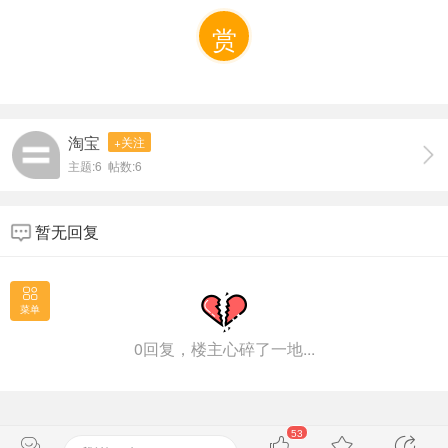
又转化为气，在天地之前形成。看不见其形状，不知道其名
字，称之神灵。所以道是神明之源，从它化为万物。然后以
赏
德养五气，心能得其一，于是有了术。“术”就是“心气”出入身
体时，人的精神所运用的。人的身体有九窍十二舍，它们都
是气出入的门户，由心控制它们。人的生命受之于天，故称
为真人。真人与天合一。懂得这些道理的人通过修练而得
淘宝
+关注
知，称之为圣人。圣人能举一反三，类推万物。所以人与各
主题:6 帖数:6
种生命一样，是出自于万物的化育。触类旁通在于九窍，当
有所疑惑时，就通达于心了，这时仍可能有不通的。通达
者，五脏之气能得到调养，神能有所归依。这叫做化育。五
暂无回复
脏之气可化育志、思、神、心、德，神是其中的主宰。追求
安静和谐的人要养气，养气则能达到和谐。志、思、心、德
四者不衰竭，那么四周就有威势，于是无可不为。他蓄养了
菜单
真气，气充满了全身，称他为真人。所谓真人，他融于天合
0回复，楼主心碎了一地...
乎道，掌握根本生养万物；他怀藏天心、传播德行修养，以
无为包容志意、思虑，从而施展威势。有知识的人，如能通
达此理，精神旺盛后则能培养出坚定的意志。（完）
53