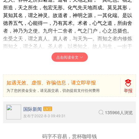
所造，天之所生，包宏无形。化气先天地而成。莫见其形，
莫知其名，谓之神灵。故道者，神明之源，一其化端。是以
德养五气，心能得一，乃有其术。术者，心气之道，所由舍
者，神乃为之使。九窍十二舍者，气之门户，心之总摄也。
生受之天，谓之真人。真人者，与天为一。而知之者内修炼
而知之，谓之圣人。圣人者，以类知之。故人与生，一出于
化物。知类在窍，有所疑惑，通于心术。术，必有不通。其
点击阅读全文
通也，五气得养，务在舍神，此之谓化。化，有五气者。志
也，思也，神也，德也，神其一长也。静和者，养气。养气
得其和，四者不衰，四边威势无不为存而舍之，是谓神化，
如遇无效、虚假、诈骗信息，请立即举报
归于身，谓之真人。真人者，同天而合道，执一而养产万
举报
为了您的资金安全，请见面交易，切勿提前支付任何费用
类，怀天心，施德养，无为以包志虑，思意，而行威势者
也。士者，通达之，神盛乃能养志。
国际新闻
【释义】精神旺盛，就是人的身体中有五气——神、
LV.1
135966人浏览
发布于2022-8-3 09:49:31
魂、魄、情、志，神是统领。心是精神的寄居之地，德使之
成为人。养神的方法归于道。道是天地的开始，统一宇宙的
纲纪。万物所造，天地所生，一切都被无形的道所包含。道
码字不容易，赏杯咖啡钱